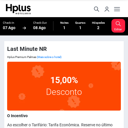
Check-In
Check-Out
Noites
Quartos
Hóspedes
07 Ago
08 Ago
1
1
2
Editar
Last Minute NR
Hplus Premium Palmas
(Mais sobre o hotel)
15,00%
Desconto
O Incentivo
Ao escolher o Tarifário: Tarifa Econômica. Reserve no último