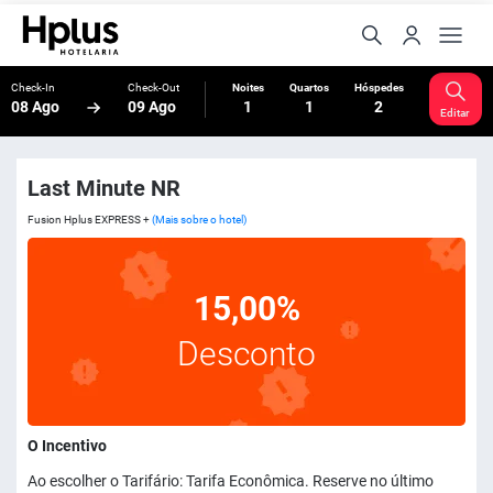
Check-In
Check-Out
Noites
Quartos
Hóspedes
08 Ago
09 Ago
1
1
2
Editar
Last Minute NR
Fusion Hplus EXPRESS +
(Mais sobre o hotel)
15,00%
Desconto
O Incentivo
Ao escolher o Tarifário: Tarifa Econômica. Reserve no último