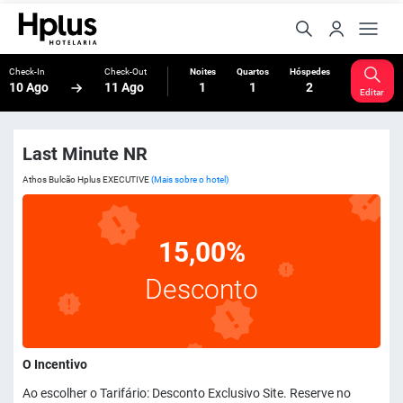
Check-In
Check-Out
Noites
Quartos
Hóspedes
10 Ago
11 Ago
1
1
2
Editar
Last Minute NR
Athos Bulcão Hplus EXECUTIVE
(Mais sobre o hotel)
15,00%
Desconto
O Incentivo
Ao escolher o Tarifário: Desconto Exclusivo Site. Reserve no