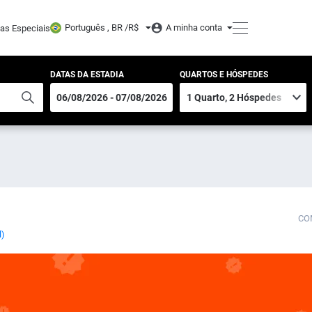
Português , BR /
R$
A minha conta
tas Especiais
DATAS DA ESTADIA
QUARTOS E HÓSPEDES
CO
l)