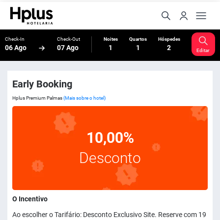
Check-In
Check-Out
Noites
Quartos
Hóspedes
06 Ago
07 Ago
1
1
2
Editar
Early Booking
Hplus Premium Palmas
(Mais sobre o hotel)
10,00%
Desconto
O Incentivo
Ao escolher o Tarifário: Desconto Exclusivo Site. Reserve com 19