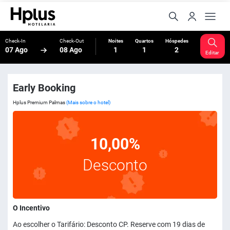
Check-In
Check-Out
Noites
Quartos
Hóspedes
07 Ago
08 Ago
1
1
2
Editar
Early Booking
Hplus Premium Palmas
(Mais sobre o hotel)
10,00%
Desconto
O Incentivo
Ao escolher o Tarifário: Desconto CP. Reserve com 19 dias de