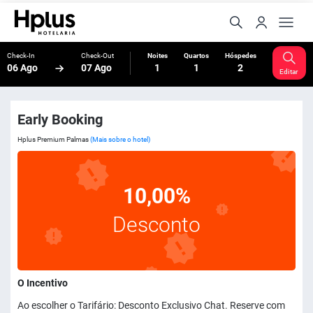
Check-In
Check-Out
Noites
Quartos
Hóspedes
06 Ago
07 Ago
1
1
2
Editar
Early Booking
Hplus Premium Palmas
(Mais sobre o hotel)
10,00%
Desconto
O Incentivo
Ao escolher o Tarifário: Desconto Exclusivo Chat. Reserve com