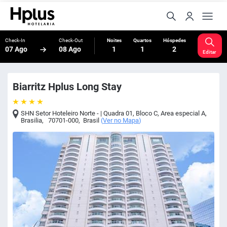
Check-In
Check-Out
Noites
Quartos
Hóspedes
07 Ago
08 Ago
1
1
2
Editar
Biarritz Hplus Long Stay
SHN Setor Hoteleiro Norte - | Quadra 01, Bloco C, Area especial A
,
Brasilia
,
70701-000
,
Brasil
(
Ver no Mapa
)