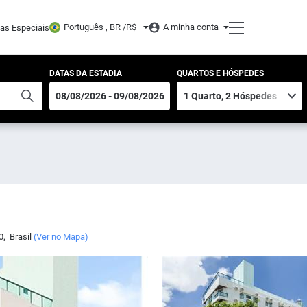
Português , BR /
R$
A minha conta
tas Especiais
DATAS DA ESTADIA
QUARTOS E HÓSPEDES
0
,
Brasil
(
Ver no Mapa
)