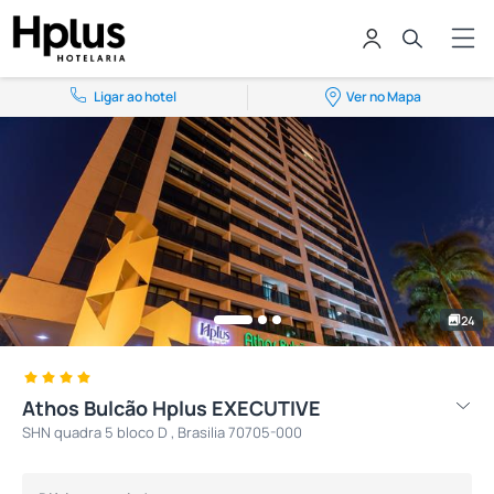
Ligar ao hotel
Ver no Mapa
24
Athos Bulcão Hplus EXECUTIVE
SHN quadra 5 bloco D , Brasilia 70705-000