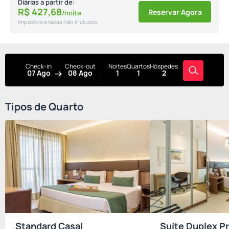
Diárias a partir de:
R$
427,
68
Reservar Agora
/noite
Impostos e taxas não inclusos
Check-in
Check-out
Noites
Quartos
Hóspedes
07 Ago
08 Ago
1
1
2
Tipos de Quarto
Standard Casal
Suíte Duplex 