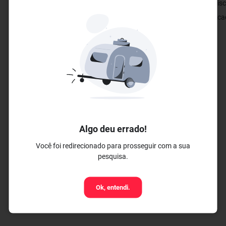
✓ Serviço de Quarto 24 horas
✓ Pisc
✓ Restaurante
✓ Acad
✓ Restaurante Público
Algo deu errado!
Você foi redirecionado para prosseguir com a sua
pesquisa.
Ok, entendi.