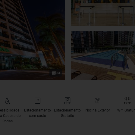
24
essibilidade
Estacionamento
Estacionamento
Piscina Exterior
Wifi Gratui
a Cadeira de
com custo
Gratuito
Rodas