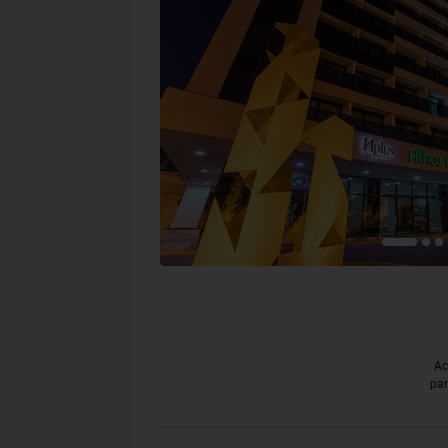
Ac
par