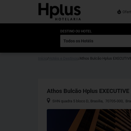
Ofer
DESTINO OU HOTEL
Início
/
Hotéis e Destinos
/
Athos Bulcão Hplus EXECUTIV
Athos Bulcão Hplus EXECUTIVE
SHN quadra 5 bloco D
,
Brasilia
,
70705-000
,
Bra