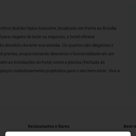
 Athos Bulcão Hplus Executive, localizado em frente ao Brasília
para viagens de lazer ou negócios, o hotel oferece
o absoluto durante sua estadia. Os quartos são elegantes e
ê precisa, proporcionando descanso e funcionalidade em um
ém as instalações do hotel, como a piscina (fechada às
spaços cuidadosamente projetados para o seu bem-estar. Viva a
Restaurantes e Bares
Bem-es