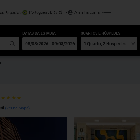
Português , BR /
R$
A minha conta
tas Especiais
DATAS DA ESTADIA
QUARTOS E HÓSPEDES
E
sil
(
Ver no Mapa
)