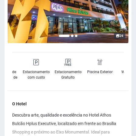
24
sibilidade
Estacionamento
Estacionamento
Piscina Exterior
Wifi Grat
Cadeira de
com custo
Gratuito
Rodas
O Hotel
Descubra arte, qualidade e excelência no Hotel Athos
Bulcão Hplus Executive, localizado em frente ao Brasília
Shopping e próximo ao Eixo Monumental. Ideal para