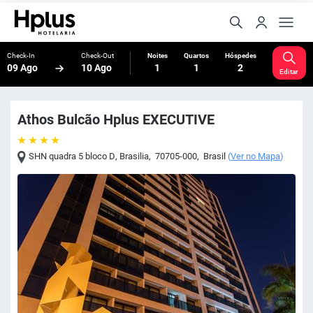
Check-In
Check-Out
Noites
Quartos
Hóspedes
09 Ago
10 Ago
1
1
2
Editar
Athos Bulcão Hplus EXECUTIVE
SHN quadra 5 bloco D
,
Brasilia
,
70705-000
,
Brasil
(
Ver no Mapa
)