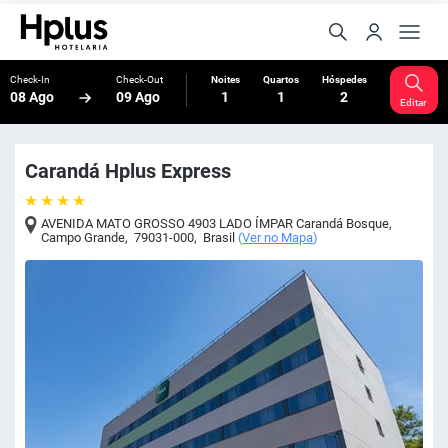
Check-In
Check-Out
Noites
Quartos
Hóspedes
08 Ago
09 Ago
1
1
2
Editar
Carandá Hplus Express
AVENIDA MATO GROSSO 4903 LADO ÍMPAR Carandá Bosque
,
Campo Grande
,
79031-000
,
Brasil
(
Ver no Mapa
)