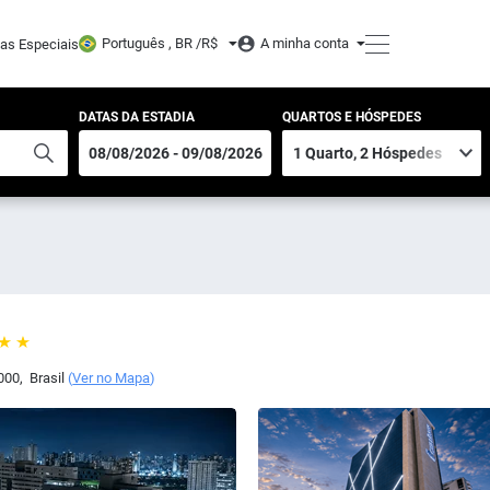
Português , BR /
R$
A minha conta
tas Especiais
DATAS DA ESTADIA
QUARTOS E HÓSPEDES
000
,
Brasil
(
Ver no Mapa
)