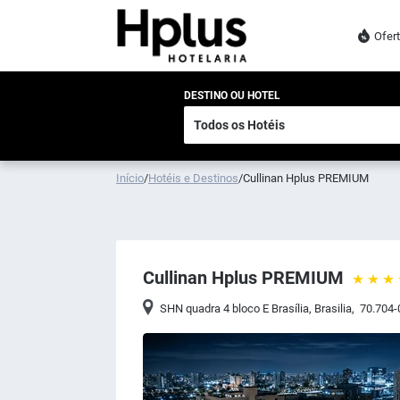
Ofer
DESTINO OU HOTEL
Início
/
Hotéis e Destinos
/
Cullinan Hplus PREMIUM
Cullinan Hplus PREMIUM
SHN quadra 4 bloco E Brasília
,
Brasilia
,
70.704-