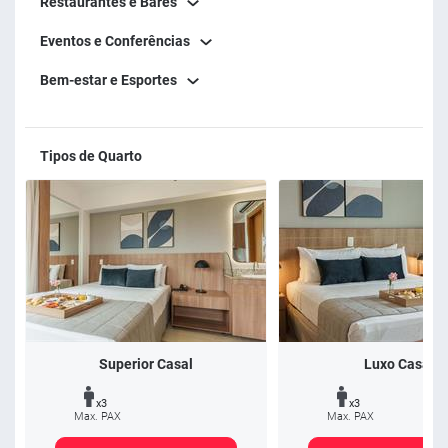
Restaurantes e Bares
Eventos e Conferências
Bem-estar e Esportes
Tipos de Quarto
Superior Casal
Luxo Casal
x3
x3
Max. PAX
Max. PAX