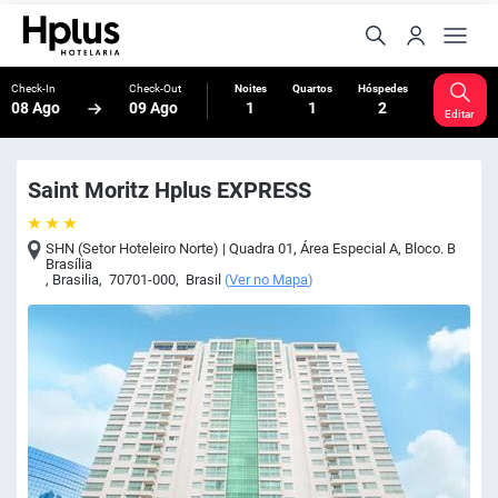
Check-In
Check-Out
Noites
Quartos
Hóspedes
08 Ago
09 Ago
1
1
2
Editar
Saint Moritz Hplus EXPRESS
SHN (Setor Hoteleiro Norte) | Quadra 01, Área Especial A, Bloco. B
Brasília
,
Brasilia
,
70701-000
,
Brasil
(
Ver no Mapa
)