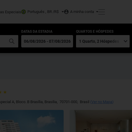
Português , BR /
R$
A minha conta
tas Especiais
DATAS DA ESTADIA
QUARTOS E HÓSPEDES
pecial A, Bloco. B Brasília
,
Brasilia
,
70701-000
,
Brasil
(
Ver no Mapa
)