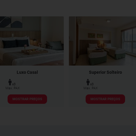
Luxo Casal
Superior Solteiro
x3
x3
Max. PAX
Max. PAX
MOSTRAR PREÇOS
MOSTRAR PREÇOS