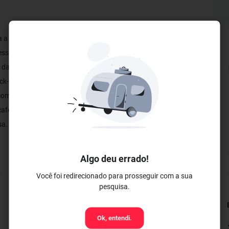
ra a Esplanada dos Ministérios e com uma vista deslumbrante da
ress é a escolha ideal para quem busca conforto, qualidade e
s da bandeira Express incluem a dispensa do tradicional check-
k-in e serviços pagos no ato do consumo. Além disso, o
com a sua preferência, proporcionando mais liberdade e
café da manhã cortesia, espaço fitness, sauna, jacuzzi e piscina
asa. Nota: A piscina na cobertura encontra-se interditada para
Algo deu errado!
Você foi redirecionado para prosseguir com a sua
pesquisa.
Restaurantes e Bares
Ok, entendi.
✓ Serviço de Quarto 24 horas