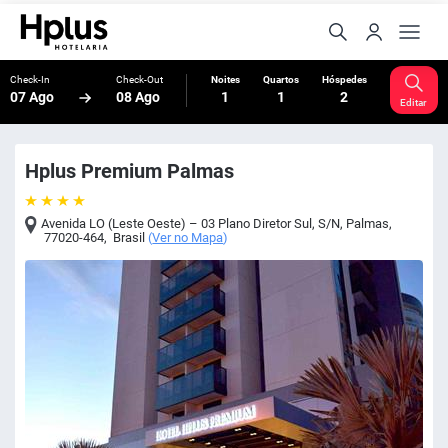
Check-In
Check-Out
Noites
Quartos
Hóspedes
07 Ago
08 Ago
1
1
2
Editar
Hplus Premium Palmas
Avenida LO (Leste Oeste) – 03 Plano Diretor Sul, S/N
,
Palmas
,
77020-464
,
Brasil
(
Ver no Mapa
)