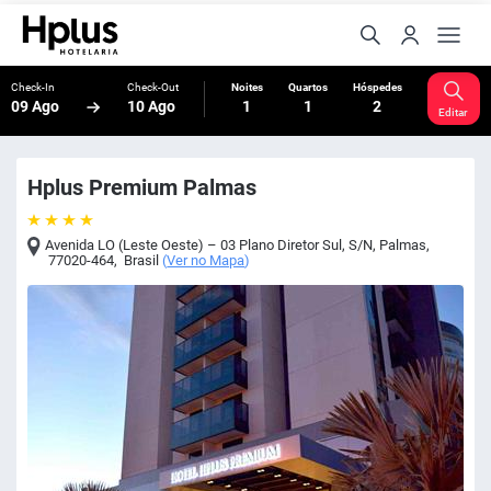
Check-In
Check-Out
Noites
Quartos
Hóspedes
09 Ago
10 Ago
1
1
2
Editar
Hplus Premium Palmas
Avenida LO (Leste Oeste) – 03 Plano Diretor Sul, S/N
,
Palmas
,
77020-464
,
Brasil
(
Ver no Mapa
)