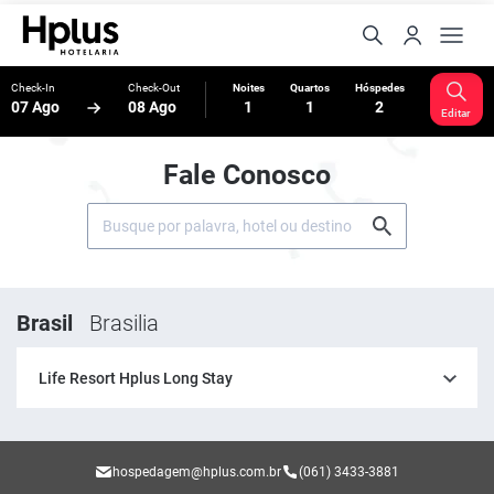
Check-In
Check-Out
Noites
Quartos
Hóspedes
07 Ago
08 Ago
1
1
2
Editar
Fale Conosco
Brasil
Brasilia
Life Resort Hplus Long Stay
hospedagem@hplus.com.br
(061) 3433-3881