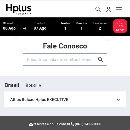
Check-In
Check-Out
Noites
Quartos
Hóspedes
06 Ago
07 Ago
1
1
2
Editar
Fale Conosco
Brasil
Brasilia
Athos Bulcão Hplus EXECUTIVE
reservas@hplus.com.br
(061) 3433-3888