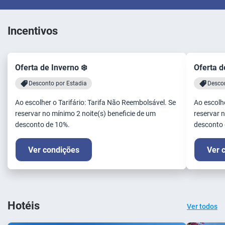
Incentivos
Oferta de Inverno ❄️
Oferta d
Desconto por Estadia
Descon
Ao escolher o Tarifário: Tarifa Não Reembolsável. Se
Ao escolhe
reservar no mínimo 2 noite(s) beneficie de um
reservar n
desconto de 10%.
desconto 
Ver condições
Ver 
Hotéis
Ver todos