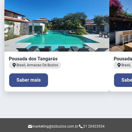
Pousada dos Tangarás
Pousada
Brasil, Armacao De Buzios
Brasil
Saber mais
Sabe
marketing@bzbuzios.com.br
21 20423554