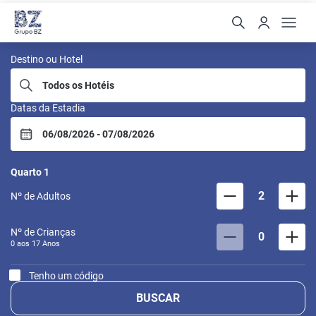
BZ Buzios
Destino ou Hotel
Datas da Estadia
Quarto
1
2
Nº de Adultos
Nº de Crianças
0
0 aos
17
Anos
Tenho um código
BUSCAR