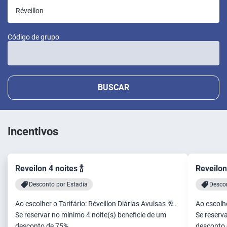
Código de grupo
BUSCAR
Incentivos
Reveilon 4 noites 🍾
Reveilon 
Desconto por Estadia
Descon
Ao escolher o Tarifário: Réveillon Diárias Avulsas 🥂.
Ao escolhe
Se reservar no mínimo 4 noite(s) beneficie de um
Se reserva
desconto de 75%.
desconto 