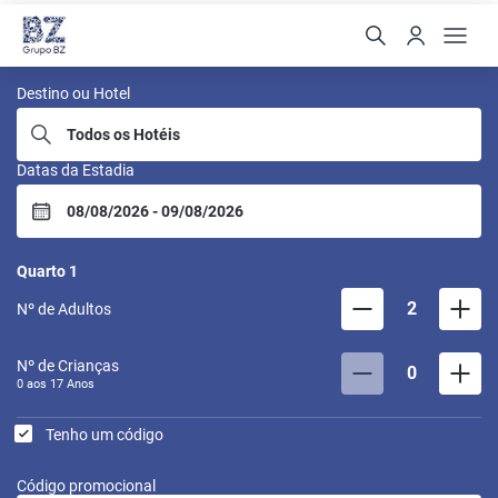
BZ Buzios
Destino ou Hotel
Datas da Estadia
Quarto
1
2
Nº de Adultos
Nº de Crianças
0
0 aos
17
Anos
Tenho um código
Código promocional