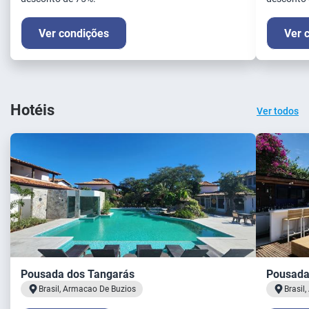
Ver condições
Ver 
Hotéis
Ver todos
Pousada dos Tangarás
Pousada
Brasil, Armacao De Buzios
Brasil