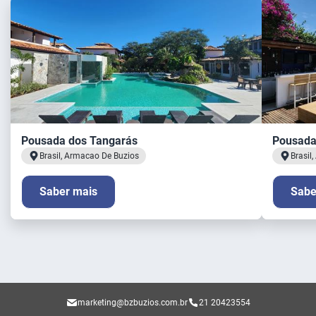
Pousada dos Tangarás
Pousada
Brasil, Armacao De Buzios
Brasil
Saber mais
Sabe
marketing@bzbuzios.com.br
21 20423554