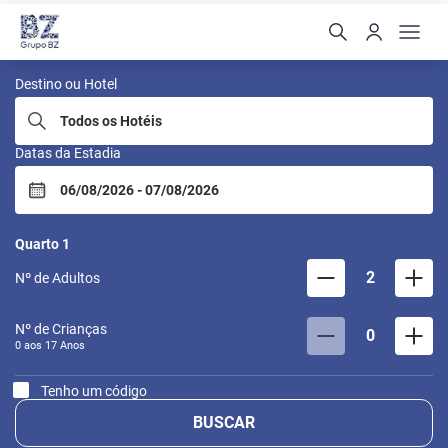
BZ Buzios
Destino ou Hotel
Datas da Estadia
Quarto
1
2
Nº de Adultos
Nº de Crianças
0
0 aos
17
Anos
Tenho um código
BUSCAR