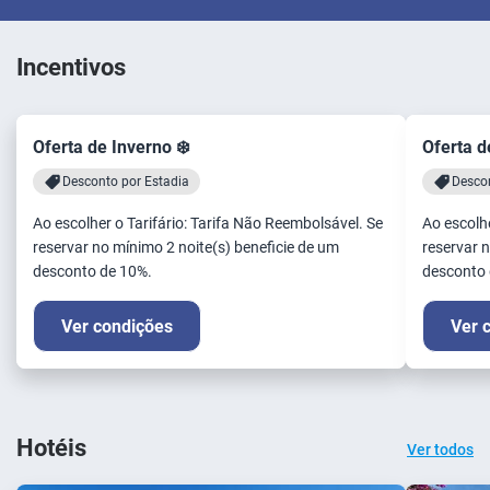
Incentivos
Oferta de Inverno ❄️
Oferta d
Desconto por Estadia
Descon
Ao escolher o Tarifário: Tarifa Não Reembolsável. Se
Ao escolhe
reservar no mínimo 2 noite(s) beneficie de um
reservar n
desconto de 10%.
desconto 
Ver condições
Ver 
Hotéis
Ver todos