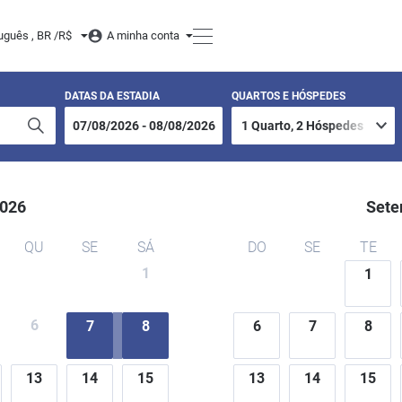
uguês , BR /
R$
A minha conta
DATAS DA ESTADIA
QUARTOS E HÓSPEDES
026
Sete
QU
SE
SÁ
DO
SE
TE
1
1
6
7
8
6
7
8
13
14
15
13
14
15