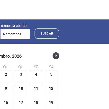
TENHO UM CÓDIGO
BUSCAR
mbro,
2026
QU
QU
SE
SÁ
2
3
4
5
9
10
11
12
16
17
18
19