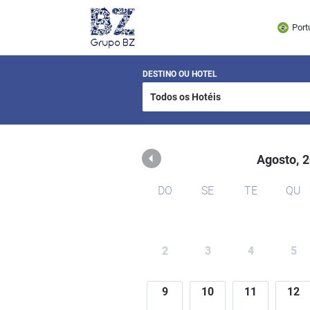
BZ Buzios
Port
DESTINO OU HOTEL
Agosto,
2
DO
SE
TE
QU
2
3
4
5
9
10
11
12