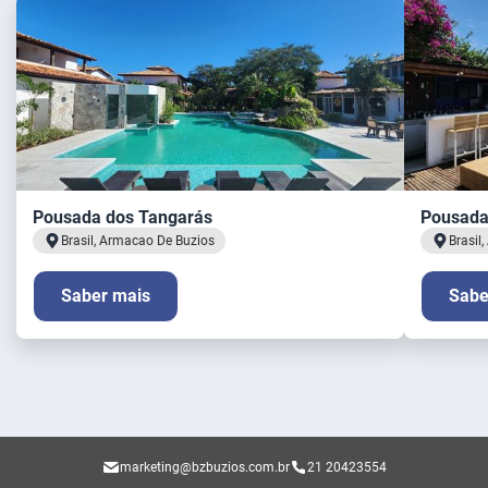
Pousada dos Tangarás
Pousada
Brasil, Armacao De Buzios
Brasil
Saber mais
Sabe
marketing@bzbuzios.com.br
21 20423554