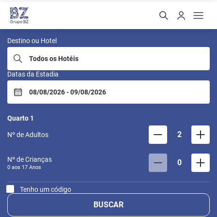
BZ Buzios
Destino ou Hotel
Datas da Estadia
Quarto
1
2
Nº de Adultos
Nº de Crianças
0
0 aos
17
Anos
Tenho um código
BUSCAR