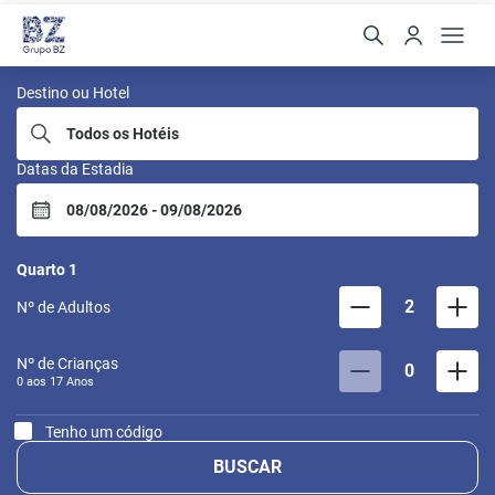
BZ Buzios
Destino ou Hotel
Datas da Estadia
Quarto
1
2
Nº de Adultos
Nº de Crianças
0
0 aos
17
Anos
Tenho um código
BUSCAR