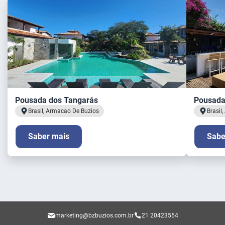
Pousada dos Tangarás
Pousada
Brasil, Armacao De Buzios
Brasil
Saber mais
Sabe
marketing@bzbuzios.com.br
21 20423554