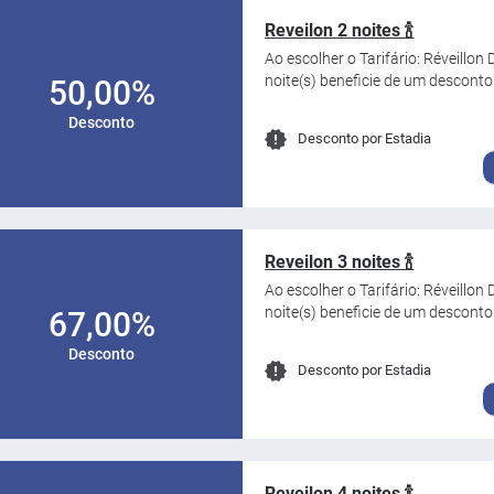
Reveilon 2 noites 🍾
Ao escolher o Tarifário: Réveillon
noite(s) beneficie de um desconto
50,00%
Desconto
Desconto por Estadia
Reveilon 3 noites 🍾
Ao escolher o Tarifário: Réveillon
noite(s) beneficie de um desconto
67,00%
Desconto
Desconto por Estadia
Reveilon 4 noites 🍾