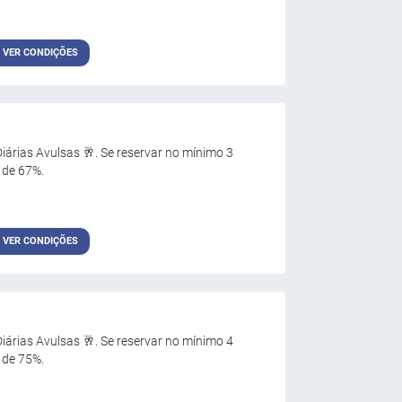
VER CONDIÇÕES
 Diárias Avulsas 🥂. Se reservar no mínimo 3
 de 67%.
VER CONDIÇÕES
 Diárias Avulsas 🥂. Se reservar no mínimo 4
 de 75%.