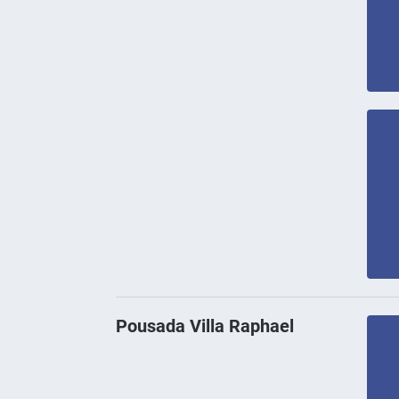
Pousada Villa Raphael