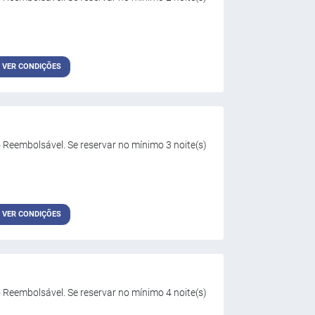
VER CONDIÇÕES
ão Reembolsável. Se reservar no mínimo 3 noite(s)
VER CONDIÇÕES
ão Reembolsável. Se reservar no mínimo 4 noite(s)