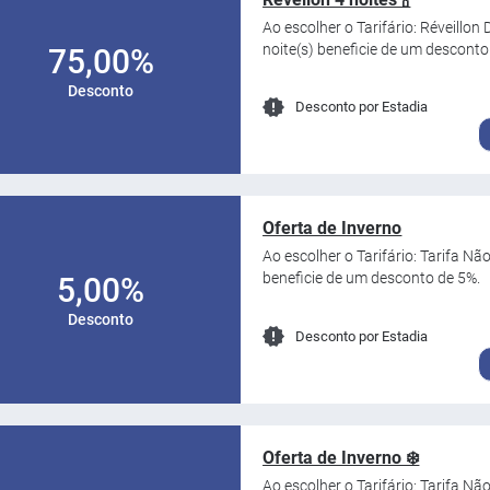
Ao escolher o Tarifário: Réveillon
noite(s) beneficie de um desconto
75,00%
Desconto
Desconto por Estadia
Oferta de Inverno
Ao escolher o Tarifário: Tarifa N
beneficie de um desconto de 5%.
5,00%
Desconto
Desconto por Estadia
Oferta de Inverno ❄️
Ao escolher o Tarifário: Tarifa N