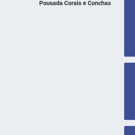
Pousada Corais e Conchas