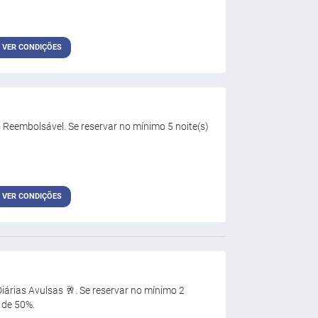
VER CONDIÇÕES
ão Reembolsável. Se reservar no mínimo 5 noite(s)
VER CONDIÇÕES
 Diárias Avulsas 🥂. Se reservar no mínimo 2
 de 50%.