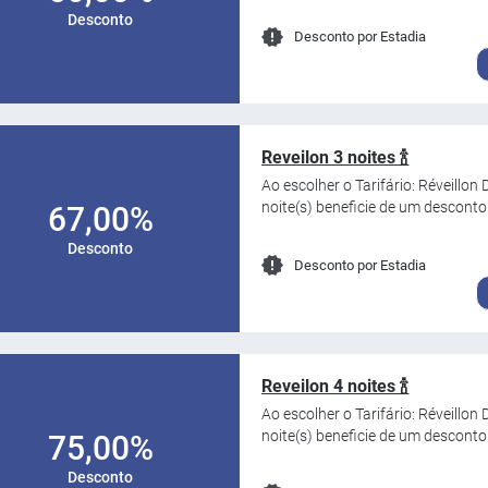
Desconto
Desconto por Estadia
Reveilon 3 noites 🍾
Ao escolher o Tarifário: Réveillon
noite(s) beneficie de um desconto
67,00%
Desconto
Desconto por Estadia
Reveilon 4 noites 🍾
Ao escolher o Tarifário: Réveillon
noite(s) beneficie de um desconto
75,00%
Desconto