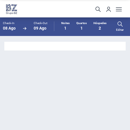
Check-In
Check-Out
Noites
Quartos
Hóspedes
08 Ago
09 Ago
1
1
2
Editar