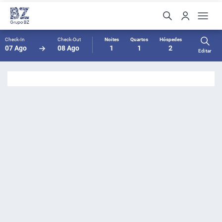
Check-In
Check-Out
Noites
Quartos
Hóspedes
07 Ago
08 Ago
1
1
2
Editar