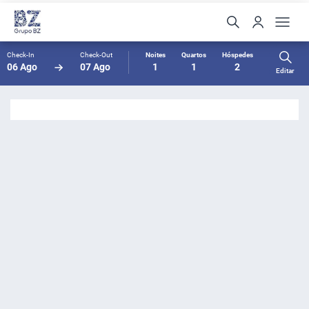
Check-In
Check-Out
Noites
Quartos
Hóspedes
06 Ago
07 Ago
1
1
2
Editar