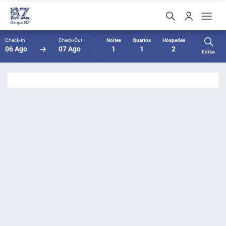
Check-In
Check-Out
Noites
Quartos
Hóspedes
06 Ago
07 Ago
1
1
2
Editar