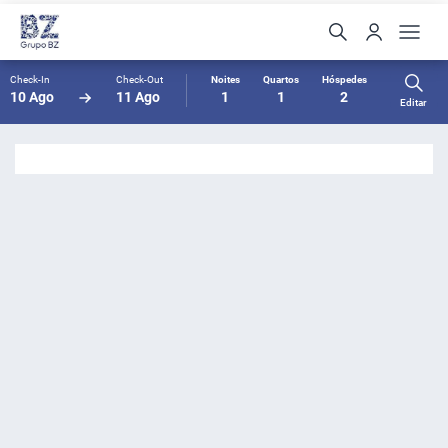
Check-In
Check-Out
Noites
Quartos
Hóspedes
10 Ago
11 Ago
1
1
2
Editar