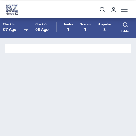
Check-In
Check-Out
Noites
Quartos
Hóspedes
07 Ago
08 Ago
1
1
2
Editar