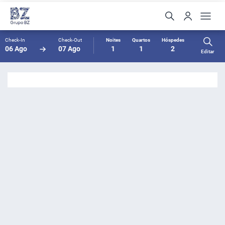
Check-In
Check-Out
Noites
Quartos
Hóspedes
06 Ago
07 Ago
1
1
2
Editar