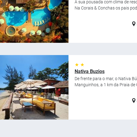
A sua pousada com clima de resor
Na Corais & Conchas os pais pode
★ ★
Nativa Buzios
De frente para o mar, o Nativa Bú
Manguinhos, a 1 km da Praia de G