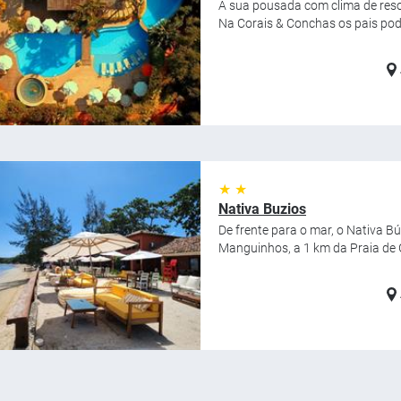
A sua pousada com clima de resor
Na Corais & Conchas os pais pode
★ ★
Nativa Buzios
De frente para o mar, o Nativa Bú
Manguinhos, a 1 km da Praia de G