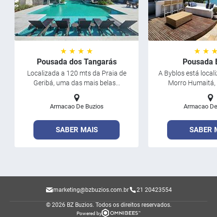
★ ★ ★ ★
★ ★ 
Pousada dos Tangarás
Pousada 
Localizada a 120 mts da Praia de
A Byblos está local
Geribá, uma das mais belas...
Morro Humaitá, 
Armacao De Buzios
Armacao De
SABER MAIS
SABER 
marketing@bzbuzios.com.br
21 20423554
© 2026 BZ Buzios.
Todos os direitos reservados.
Powered by