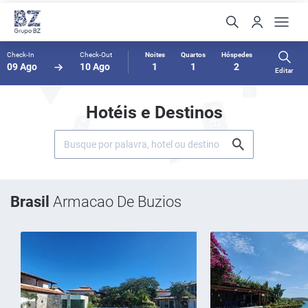
Check-In
Check-Out
Noites
Quartos
Hóspedes
09 Ago
10 Ago
1
1
2
Editar
Hotéis e Destinos
Brasil
Armacao De Buzios