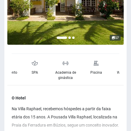
17
cionamento
SPA
Academia de
Piscina
Wifi Grat
ratuito
ginástica
O Hotel
Na Villa Raphael, recebemos hóspedes a partir da faixa
etária dos 15 anos. A Pousada Villa Raphael, localizada na
Praia da Ferradura em Búzios, segue um conceito inovador.