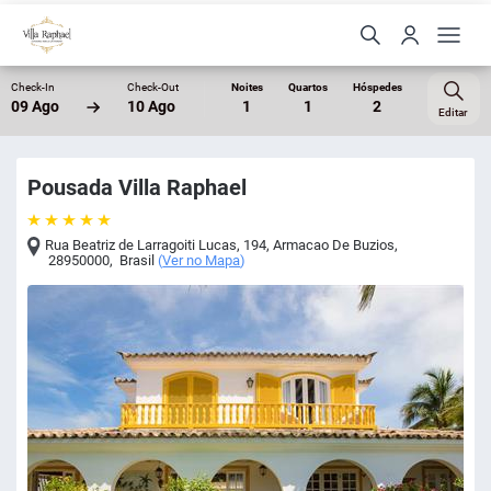
Check-In
Check-Out
Noites
Quartos
Hóspedes
09 Ago
10 Ago
1
1
2
Editar
Pousada Villa Raphael
Rua Beatriz de Larragoiti Lucas, 194
,
Armacao De Buzios
,
28950000
,
Brasil
(
Ver no Mapa
)