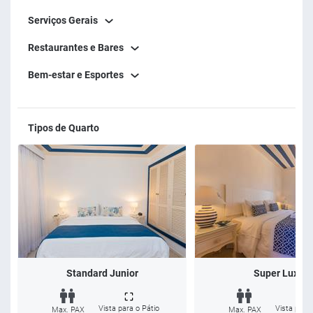
projeção, bar, além do restaurante de alto padrão que a
Serviços Gerais
Villa Raphael oferece.
Restaurantes e Bares
Bem-estar e Esportes
Tipos de Quarto
Standard Junior
Super Luxo
Vista para o Pátio
Vista para 
Max. PAX
Max. PAX