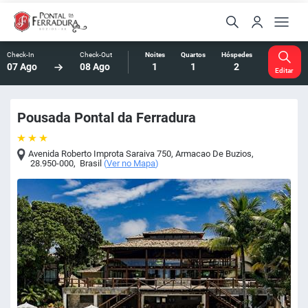
Check-In
Check-Out
Noites
Quartos
Hóspedes
07 Ago
08 Ago
1
1
2
Editar
Pousada Pontal da Ferradura
Avenida Roberto Improta Saraiva 750
,
Armacao De Buzios
,
28.950-000
,
Brasil
(
Ver no Mapa
)