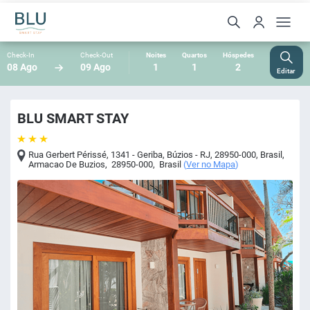
Check-In
Check-Out
Noites
Quartos
Hóspedes
08 Ago
09 Ago
1
1
2
Editar
BLU SMART STAY
Rua Gerbert Périssé, 1341 - Geriba, Búzios - RJ, 28950-000, Brasil
,
Armacao De Buzios
,
28950-000
,
Brasil
(
Ver no Mapa
)