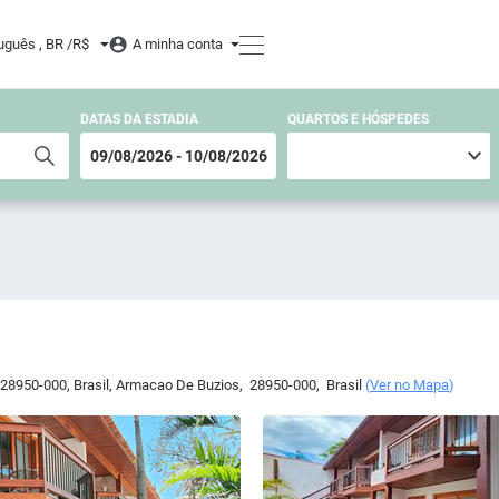
uguês , BR /
R$
A minha conta
DATAS DA ESTADIA
QUARTOS E HÓSPEDES
 28950-000, Brasil
,
Armacao De Buzios
,
28950-000
,
Brasil
(
Ver no Mapa
)