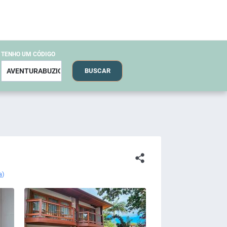
TENHO UM CÓDIGO
BUSCAR
a
)