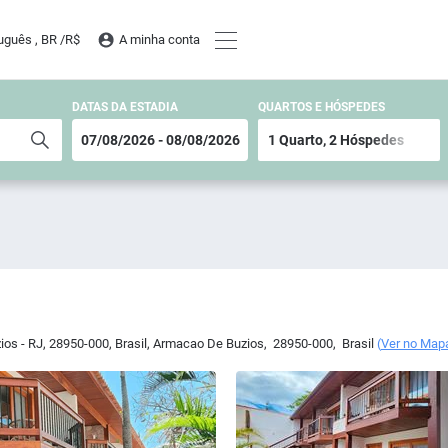
uguês , BR /
R$
A minha conta
DATAS DA ESTADIA
QUARTOS E HÓSPEDES
ios - RJ, 28950-000, Brasil
,
Armacao De Buzios
,
28950-000
,
Brasil
(
Ver no Map