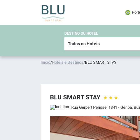
Port
DESTINO OU HOTEL
Início
/
Hotéis e Destinos
/
BLU SMART STAY
BLU SMART STAY
Rua Gerbert Périssé, 1341 - Geriba, Búz