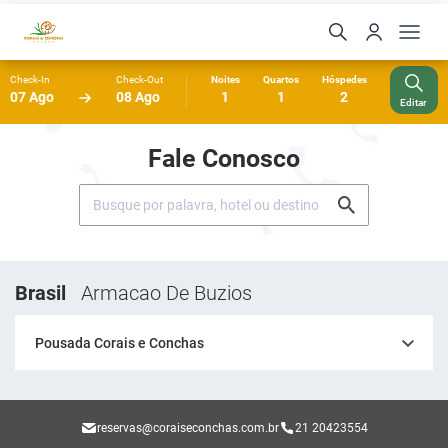
Check-In
Check-Out
Noites
Quartos
Hóspedes
07 Ago
08 Ago
1
1
2
Editar
Fale Conosco
Brasil
Armacao De Buzios
Pousada Corais e Conchas
reservas@coraiseconchas.com.br
21 20423554