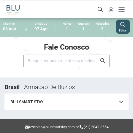
Check-In
Check-Out
Noites
Quartos
Hóspedes
06 Ago
07 Ago
1
1
2
Editar
Fale Conosco
Brasil
Armacao De Buzios
BLU SMART STAY
reservas@blusmartstay.com.br
(21) 2042-3554