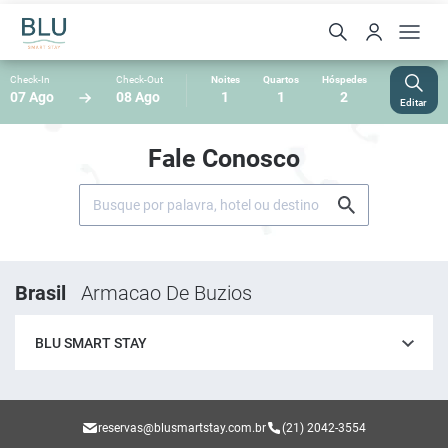
Check-In
Check-Out
Noites
Quartos
Hóspedes
07 Ago
08 Ago
1
1
2
Editar
Fale Conosco
Brasil
Armacao De Buzios
BLU SMART STAY
reservas@blusmartstay.com.br
(21) 2042-3554