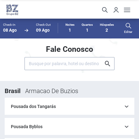
Check-In
Check-Out
Noites
Quartos
Hóspedes
08 Ago
09 Ago
1
1
2
Editar
Fale Conosco
Brasil
Armacao De Buzios
Pousada dos Tangarás
Pousada Byblos