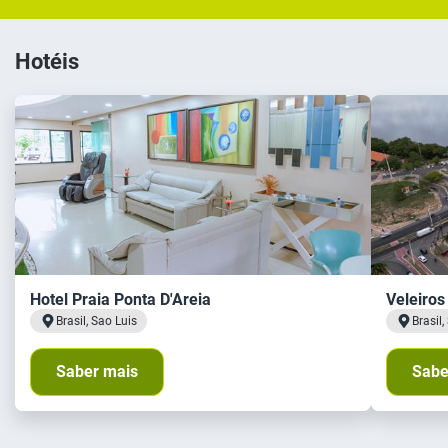
Hotéis
Hotel Praia Ponta D'Areia
Veleiros
Brasil, Sao Luis
Brasil,
Saber mais
Sabe