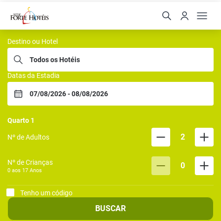
Forte Hoteis
Destino ou Hotel
Datas da Estadia
Quarto
1
2
Nº de Adultos
Nº de Crianças
0
0 aos
17
Anos
Tenho um código
BUSCAR