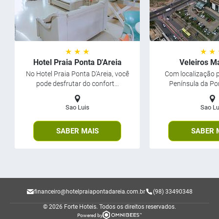
★ ★ ★
★ ★
Hotel Praia Ponta D'Areia
Veleiros M
No Hotel Praia Ponta D'Areia, você
Com localização p
pode desfrutar do confort...
Península da Pont
Sao Luis
Sao Lu
SABER MAIS
SABER 
financeiro@hotelpraiapontadareia.com.br
(98) 33490348
© 2026 Forte Hoteis.
Todos os direitos reservados.
Powered by