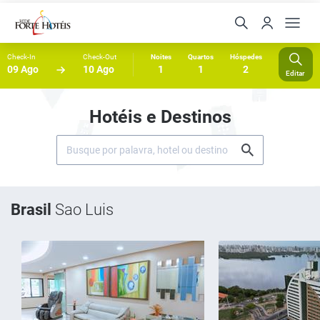
Check-In
Check-Out
Noites
Quartos
Hóspedes
09 Ago
10 Ago
1
1
2
Editar
Hotéis e Destinos
Brasil
Sao Luis