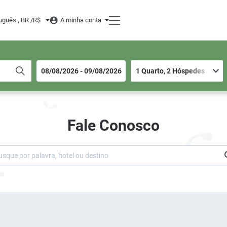
uguês , BR /
R$
A minha conta
DATAS DA ESTADIA
QUARTOS E HÓSPEDES
Fale Conosco