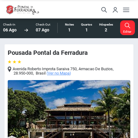
Check-In
Check-Out
Noites
Quartos
Hóspedes
06 Ago
07 Ago
1
1
2
Editar
Pousada Pontal da Ferradura
Avenida Roberto Improta Saraiva 750
,
Armacao De Buzios
,
28.950-000
,
Brasil
(
Ver no Mapa
)